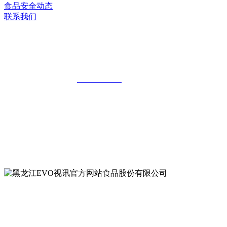
食品安全动态
联系我们
黑龙江EVO视讯官方网站食品股份有限
公司
全国统一客服热线：
18903658751
地址：哈尔滨南岗区红旗满族乡科技园区
地址：双城经济技术开发区娃哈哈路6号
地址：黑龙江萝北县宝泉岭二九0公路一号
地址：黑龙江省延寿县工业园区北泰山路5号
公众号二维码