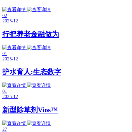
02
2025-12
行把养老金融做为
01
2025-12
护水育人:生态数字
01
2025-12
新型除草剂Vios™
27