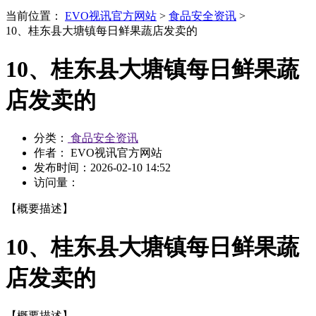
当前位置：
EVO视讯官方网站
>
食品安全资讯
>
10、桂东县大塘镇每日鲜果蔬店发卖的
10、桂东县大塘镇每日鲜果蔬
店发卖的
分类：
食品安全资讯
作者： EVO视讯官方网站
发布时间：
2026-02-10 14:52
访问量：
【概要描述】
10、桂东县大塘镇每日鲜果蔬
店发卖的
【概要描述】