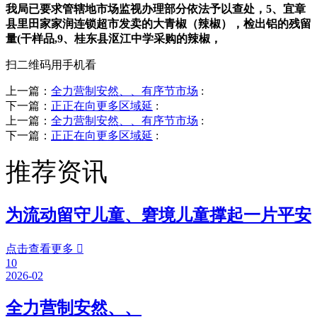
我局已要求管辖地市场监视办理部分依法予以查处，5、宜章
县里田家家润连锁超市发卖的大青椒（辣椒），检出铝的残留
量(干样品,9、桂东县沤江中学采购的辣椒，
扫二维码用手机看
上一篇：
全力营制安然、、有序节市场
:
下一篇：
正正在向更多区域延
:
上一篇：
全力营制安然、、有序节市场
:
下一篇：
正正在向更多区域延
:
推荐资讯
为流动留守儿童、窘境儿童撑起一片平安
点击查看更多

10
2026-02
全力营制安然、、