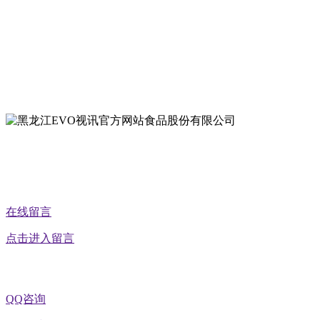
地址：哈尔滨南岗区红旗满族乡科技园区
地址：双城经济技术开发区娃哈哈路6号
地址：黑龙江萝北县宝泉岭二九0公路一号
地址：黑龙江省延寿县工业园区北泰山路5号
公众号二维码
在线留言
点击进入留言
QQ咨询