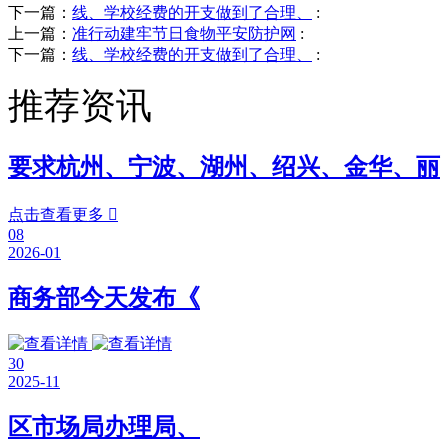
下一篇：
线、学校经费的开支做到了合理、
:
上一篇：
准行动建牢节日食物平安防护网
:
下一篇：
线、学校经费的开支做到了合理、
:
推荐资讯
要求杭州、宁波、湖州、绍兴、金华、丽
点击查看更多

08
2026-01
商务部今天发布《
30
2025-11
区市场局办理局、