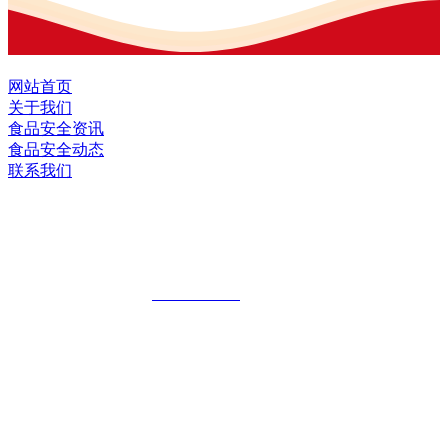
网站首页
关于我们
食品安全资讯
食品安全动态
联系我们
黑龙江EVO视讯官方网站食品股份有限
公司
全国统一客服热线：
18903658751
地址：哈尔滨南岗区红旗满族乡科技园区
地址：双城经济技术开发区娃哈哈路6号
地址：黑龙江萝北县宝泉岭二九0公路一号
地址：黑龙江省延寿县工业园区北泰山路5号