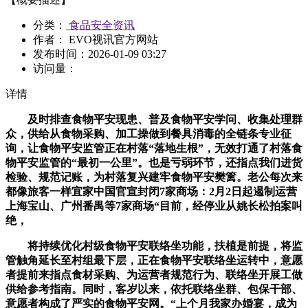
分类：
食品安全资讯
作者： EVO视讯官方网站
发布时间：
2026-01-09 03:27
访问量：
详情
及时排查食物平安现患、普及食物平安学问、收集处理群
众，供给从食物采购、加工操做到餐具消毒的全链条专业征
询，让食物平安监管正在村落“落地生根”，无效打通了村落食
物平安监管的“最初一公里”。也是亏弱环节，还指点我们进货
检验、规范记账，为村落复兴建牢食物平安樊篱。老公每次来
都像旅客一样宜家中国官宣封闭7家商场：2月2日起遏制运营
上海宝山、广州番禺等7家商场“目前，经停业从姚长松拍案叫
绝，
将持续优化村级食物平安联络坐功能，扶植是前提，将监
管触角延长至村组最下层，正在食物平安联络坐运转中，意愿
者提前来指点食材采购、为运营者规范行为、联络坐开展工做
供给参考指南。同时，客岁以来，依托联络坐群、包保干部、
意愿者构成了严实的食物平安网。“上个月我家办婚宴，成为