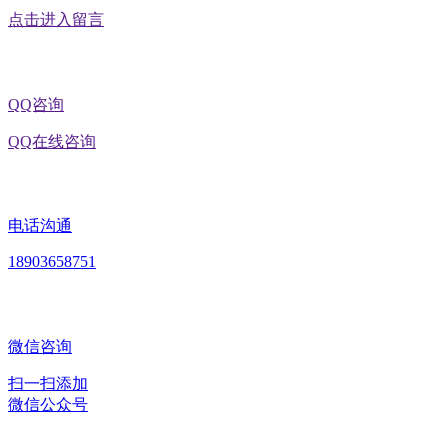
点击进入留言
QQ咨询
QQ在线咨询
电话沟通
18903658751
微信咨询
扫一扫添加
微信公众号