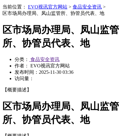
当前位置：
EVO视讯官方网站
>
食品安全资讯
>
区市场局办理局、凤山监管所、协管员代表、地
区市场局办理局、凤山监管
所、协管员代表、地
分类：
食品安全资讯
作者： EVO视讯官方网站
发布时间：
2025-11-30 03:36
访问量：
【概要描述】
区市场局办理局、凤山监管
所、协管员代表、地
【概要描述】