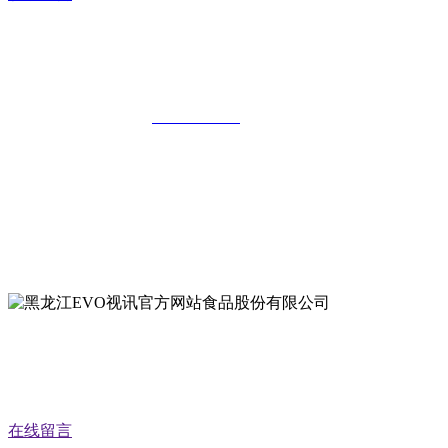
黑龙江EVO视讯官方网站食品股份有限
公司
全国统一客服热线：
18903658751
地址：哈尔滨南岗区红旗满族乡科技园区
地址：双城经济技术开发区娃哈哈路6号
地址：黑龙江萝北县宝泉岭二九0公路一号
地址：黑龙江省延寿县工业园区北泰山路5号
公众号二维码
在线留言