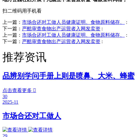
扫二维码用手机看
上一篇：
市场合还对工做人员健康证明、食物原料储存、
:
下一篇：
严酷审查食物出产运营者入网发卖资
:
上一篇：
市场合还对工做人员健康证明、食物原料储存、
:
下一篇：
严酷审查食物出产运营者入网发卖资
:
推荐资讯
品辨别学问手册上则是喷鼻、大米、蜂蜜
点击查看更多

30
2025-11
市场合还对工做人
29