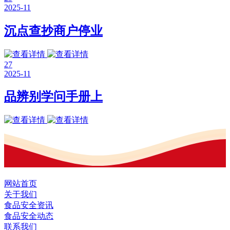
2025-11
沉点查抄商户停业
27
2025-11
品辨别学问手册上
网站首页
关于我们
食品安全资讯
食品安全动态
联系我们