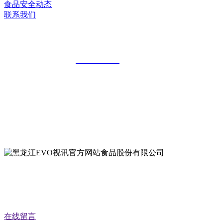
食品安全动态
联系我们
黑龙江EVO视讯官方网站食品股份有限公
全国统一客服热线：
18903658751
地址：哈尔滨南岗区红旗满族乡科技园区
地址：双城经济技术开发区娃哈哈路6号
地址：黑龙江萝北县宝泉岭二九0公路一号
地址：黑龙江省延寿县工业园区北泰山路5号
在线留言