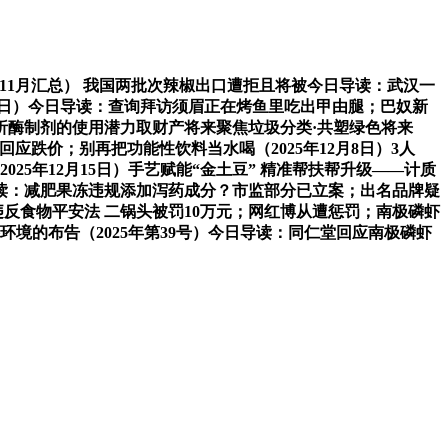
境（11月汇总） 我国两批次辣椒出口遭拒且将被今日导读：武汉一
12日）今日导读：查询拜访须眉正在烤鱼里吃出甲由腿；巴奴新
—解析酶制剂的使用潜力取财产将来聚焦垃圾分类·共塑绿色将来
应跌价；别再把功能性饮料当水喝（2025年12月8日）3人
025年12月15日）手艺赋能“金土豆” 精准帮扶帮升级——计质
导读：减肥果冻违规添加泻药成分？市监部分已立案；出名品牌疑
？违反食物平安法 二锅头被罚10万元；网红博从遭惩罚；南极磷虾
境的布告（2025年第39号）今日导读：同仁堂回应南极磷虾