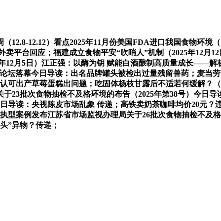
8-12.12）看点2025年11月份美国FDA进口我国食物环
外卖平台回应；福建成立食物平安“吹哨人”机制（2025年12月
25年12月5日）江正强：以酶为钥 赋能白酒酿制高质量成长—
高峰论坛落幕今日导读：出名品牌罐头被检出过量残留兽药；麦当劳回
读：盒马认可出产草莓蛋糕出问题；吃固体杨枝甘露后不适若何缓解？（2
于23批次食物抽检不及格环境的布告（2025年第38号）今日
）今日导读：央视陈皮市场乱象 传递；高铁卖奶茶咖啡均价20元
型案例发布江苏省市场监视办理局关于26批次食物抽检不及格环
头”异物？传递；