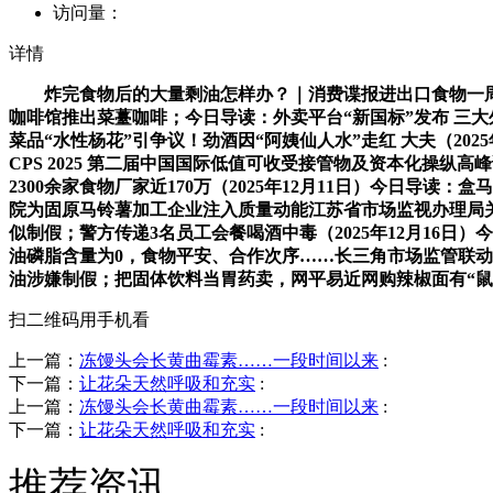
访问量：
详情
炸完食物后的大量剩油怎样办？｜消费谍报进出口食物一周（12.
咖啡馆推出菜薹咖啡；今日导读：外卖平台“新国标”发布 三大
菜品“水性杨花”引争议！劲酒因“阿姨仙人水”走红 大夫（20
CPS 2025 第二届中国国际低值可收受接管物及资本化操纵
2300余家食物厂家近170万（2025年12月11日）今日导
院为固原马铃薯加工企业注入质量动能江苏省市场监视办理局关
似制假；警方传递3名员工会餐喝酒中毒（2025年12月16日
油磷脂含量为0，食物平安、合作次序……长三角市场监管联动执
油涉嫌制假；把固体饮料当胃药卖，网平易近网购辣椒面有“鼠
扫二维码用手机看
上一篇：
冻馒头会长黄曲霉素……一段时间以来
:
下一篇：
让花朵天然呼吸和充实
:
上一篇：
冻馒头会长黄曲霉素……一段时间以来
:
下一篇：
让花朵天然呼吸和充实
:
推荐资讯