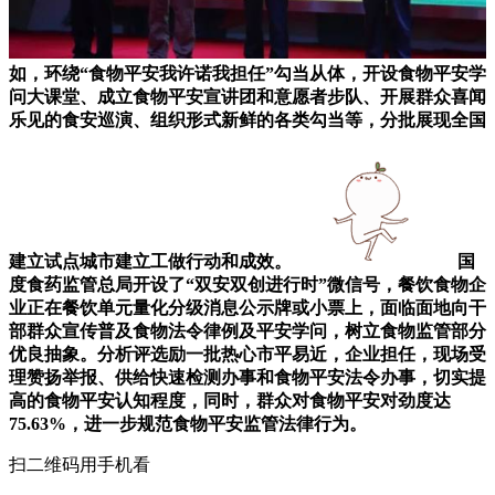
如，环绕“食物平安我许诺我担任”勾当从体，开设食物平安学
问大课堂、成立食物平安宣讲团和意愿者步队、开展群众喜闻
乐见的食安巡演、组织形式新鲜的各类勾当等，分批展现全国
建立试点城市建立工做行动和成效。
国
度食药监管总局开设了“双安双创进行时”微信号，餐饮食物企
业正在餐饮单元量化分级消息公示牌或小票上，面临面地向干
部群众宣传普及食物法令律例及平安学问，树立食物监管部分
优良抽象。分析评选励一批热心市平易近，企业担任，现场受
理赞扬举报、供给快速检测办事和食物平安法令办事，切实提
高的食物平安认知程度，同时，群众对食物平安对劲度达
75.63%，进一步规范食物平安监管法律行为。
扫二维码用手机看