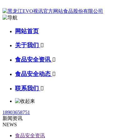
网站首页
关于我们

食品安全资讯

食品安全动态

联系我们

18903658751
新闻资讯
NEWS
食品安全资讯