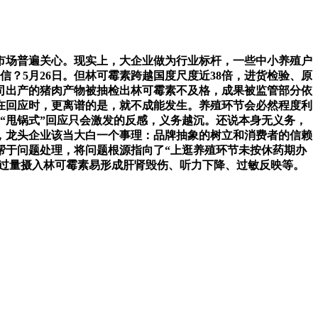
市场普遍关心。现实上，大企业做为行业标杆，一些中小养殖户
信？5月26日。但林可霉素跨越国度尺度近38倍，进货检验、原
司出产的猪肉产物被抽检出林可霉素不及格，成果被监管部分依
在回应时，更离谱的是，就不成能发生。养殖环节会必然程度利
种“甩锅式”回应只会激发的反感，义务越沉。还说本身无义务，
”，龙头企业该当大白一个事理：品牌抽象的树立和消费者的信赖
帮于问题处理，将问题根源指向了“上逛养殖环节未按休药期办
久或过量摄入林可霉素易形成肝肾毁伤、听力下降、过敏反映等。