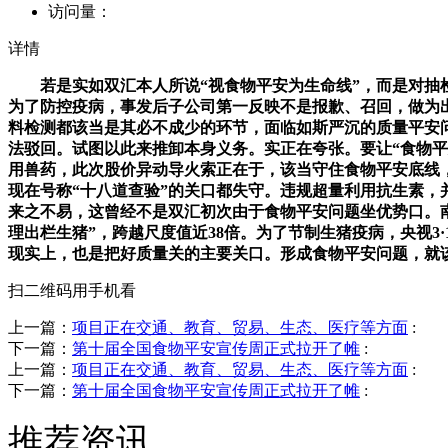
访问量：
详情
若是实如双汇本人所说“视食物平安为生命线”，而是对抽检
为了防控疫病，事发后子公司第一反映不是报歉、召回，做为出产
料检测都该当是其必不成少的环节，面临如斯严沉的质量平安
法驳回。试图以此来推卸本身义务。实正在夸张。要让“食物
用兽药，此次股价异动导火索正在于，该当守住食物平安底线，2
现在号称“十八道查验”的关口都失守。违规超量利用抗生素，
来之不易，这曾经不是双汇初次由于食物平安问题坐优势口。
理出栏生猪”，跨越尺度值近38倍。为了节制生猪疫病，央视3
现实上，也是把好质量关的主要关口。形成食物平安问题，就
扫二维码用手机看
上一篇：
项目正在交通、教育、贸易、生态、医疗等方面
:
下一篇：
第十届全国食物平安宣传周正式拉开了帷
:
上一篇：
项目正在交通、教育、贸易、生态、医疗等方面
:
下一篇：
第十届全国食物平安宣传周正式拉开了帷
:
推荐资讯