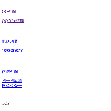
QQ咨询
QQ在线咨询
电话沟通
18903658751
微信咨询
扫一扫添加
微信公众号
TOP