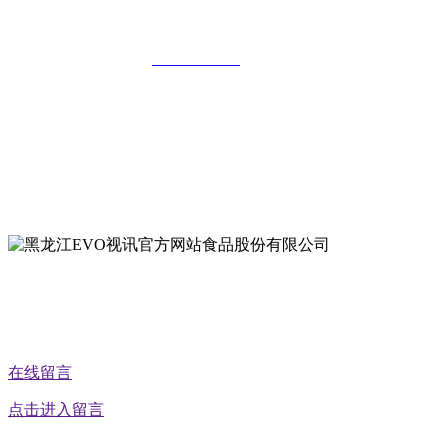
黑龙江EVO视讯官方网站食品股份有限公
全国统一客服热线：
18903658751
地址：哈尔滨南岗区红旗满族乡科技园区
地址：双城经济技术开发区娃哈哈路6号
地址：黑龙江萝北县宝泉岭二九0公路一号
地址：黑龙江省延寿县工业园区北泰山路5号
在线留言
点击进入留言