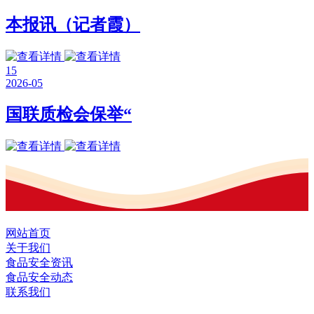
本报讯（记者霞）
15
2026-05
国联质检会保举“
网站首页
关于我们
食品安全资讯
食品安全动态
联系我们