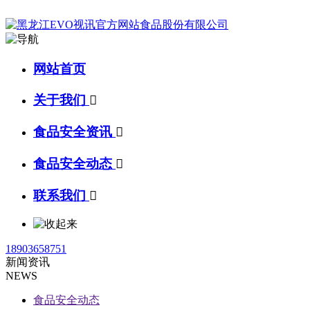
网站首页
关于我们

食品安全资讯

食品安全动态

联系我们

18903658751
新闻资讯
NEWS
食品安全动态