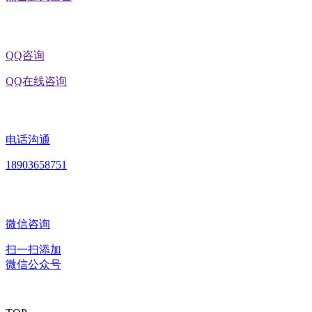
QQ咨询
QQ在线咨询
电话沟通
18903658751
微信咨询
扫一扫添加
微信公众号