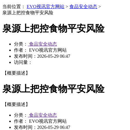
当前位置：
EVO视讯官方网站
>
食品安全动态
>
泉源上把控食物平安风险
泉源上把控食物平安风险
分类：
食品安全动态
作者： EVO视讯官方网站
发布时间：
2026-05-29 06:47
访问量：
【概要描述】
泉源上把控食物平安风险
【概要描述】
分类：
食品安全动态
作者： EVO视讯官方网站
发布时间：
2026-05-29 06:47