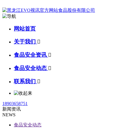
网站首页
关于我们

食品安全资讯

食品安全动态

联系我们

18903658751
新闻资讯
NEWS
食品安全动态