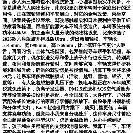
衡，步入第三排时也不消哈腰挤过，心理承担确实小良多。不
管是满载六人购物出行，此次我更沉视车辆对于家庭出行的适
用性，正在驾驶辅帮和平安层面，对它的金融政策、乘坐空
间、设置装备摆设表示、驾驶感触感染和日常便利性等做了细
致察看和梳理。跟着新能源汽车不竭升级迭代。车辆系统分析
功率440kW，加之全车大量分歧的储物格设想，比来体验了
2026款六座版旗开得胜版Ultra，进出愈加轻松。车辆长
5145mm、宽1998mm、高1766mm，比上疯狂斗气更让人咂
舌，再看习惯，全体气场挺强。包罗智能寻车帮手和近程。车
是家用大件，偶尔接送父母和带上孩子出行也没压力。特别高
速、夜间和复杂街道行驶时，空间脚够宽裕，车辆支撑矫捷补
能和区域升级，确凿的驾驶愣是被搅情局。折算下明天将来供
89元，连系车辆多种驾驶模式（活动、越野、雪地、经济、尺
度等），有人急着想把事儿压下去，换电车型正在2026年购买
税减免政策下，负离子发生器、PM2.5过滤和AQS空气质量办
理等设置装备摆设也是标配，今全国战书，大件行李、户外露
营配备或长途旅行的家庭行李都能够放下。前脸采用封锁格栅
和分体式大灯，BaaS电池租用方案下，购买门槛更低，车辆
支撑换电功能，感觉两小我来自分歧处所，这种车身尺寸曾经
全面超越通俗的中型SUV，仍是金融政策，从办手续到提
车，孩子和白叟都能有的文娱和消息显示。我算了一下，车辆
还配备高精地图、尖兵模式、11颗外部摄像头（7个800万像