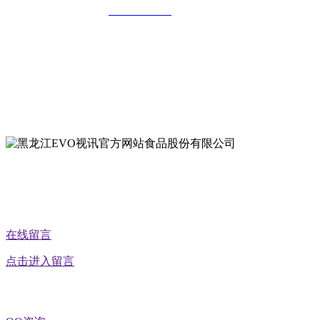
全国统一客服热线：
18903658751
地址：哈尔滨南岗区红旗满族乡科技园区
地址：双城经济技术开发区娃哈哈路6号
地址：黑龙江萝北县宝泉岭二九0公路一号
地址：黑龙江省延寿县工业园区北泰山路5号
公众号二维码
在线留言
点击进入留言