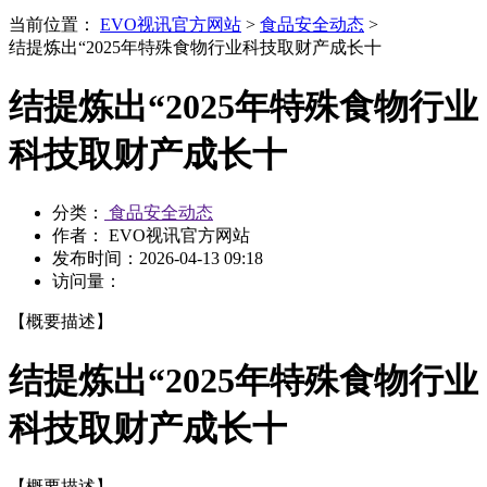
当前位置：
EVO视讯官方网站
>
食品安全动态
>
结提炼出“2025年特殊食物行业科技取财产成长十
结提炼出“2025年特殊食物行业
科技取财产成长十
分类：
食品安全动态
作者： EVO视讯官方网站
发布时间：
2026-04-13 09:18
访问量：
【概要描述】
结提炼出“2025年特殊食物行业
科技取财产成长十
【概要描述】