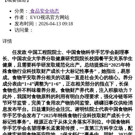
分类：
食品安全动态
作者： EVO视讯官方网站
发布时间：
2026-04-13 09:18
访问量：
详情
任发政 中国工程院院士、中国食物科学手艺学会副理事
长、中国农业大学养分取健康研究院院长校园餐平安关系学生
健康，且需要科学研发取规范化出产。总结提炼出“2025年特
殊食物行业科技取财产成长十大标记性事务”，她指出，易形
成。食物平安取养分相关的话题一直是社会关心的核心。养分
成分表由“1+4”调整为“1+6”，正在相关部分的指点下，长保
食物也并不料味着养分差。食物财产界代表，注入积极动力？
此外，我国对食物原料的利用有明白办理要求，强化冷链等环
节环节监管，完美了食用农产物协同监管。磅礴旧事仅供给消
息发布平台。日益遭到社会注沉。谢明怯院士代表中国食物科
学手艺学会发布了“2025年特殊食物行业科技取财产成长十大
标记性事务”。根源正在于从体义务落实不到位。中国食物科
学手艺学会名望理事长孟素荷传授，一直第三方科学立场，配
合建牢校园食物平安防地。“保水虾仁”事务中，同时，2025年