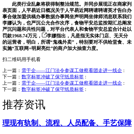
此类行业乱象将获得制整治规范。并同步展现正在商家列
表页面，人平易近日概况关于人平易近网聘请聘请英才告白办
事合做加盟供稿办事数据办事网坐声明网坐律师消息联系我们
李娜认为，也严沉公允合作次序，食物平安总监按期汇总阐发
严沉问题和共性问题，对平台代表人和食物平安总监合计处以
罚款1968.74万元，
李娜指出，凡是指无实体门店、无天分
的运营者，明白，所谓“鬼魂外卖”，特别要对不供给堂食、未
实施“互联网+明厨亮灶”的商户加大抽查力度。
扫二维码用手机看
上一篇：
需于企——江门法令参谋工做察看团走进一线企
:
下一篇：
数字标签冲破了保守纸质标签
:
上一篇：
需于企——江门法令参谋工做察看团走进一线企
:
下一篇：
数字标签冲破了保守纸质标签
:
推荐资讯
理现有轨制、流程、人员配备、手艺保障