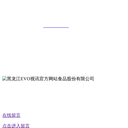
黑龙江EVO视讯官方网站食品股份有限
公司
全国统一客服热线：
18903658751
地址：哈尔滨南岗区红旗满族乡科技园区
地址：双城经济技术开发区娃哈哈路6号
地址：黑龙江萝北县宝泉岭二九0公路一号
地址：黑龙江省延寿县工业园区北泰山路5号
公众号二维码
在线留言
点击进入留言