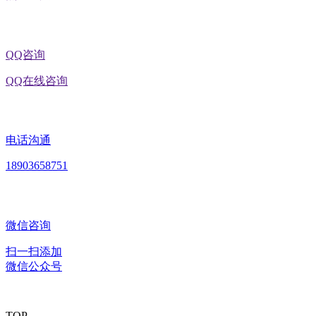
QQ咨询
QQ在线咨询
电话沟通
18903658751
微信咨询
扫一扫添加
微信公众号
TOP