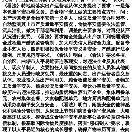
《看法》特地就落实出产运营者从体义务提出了要求：一是落
本色量平安办理义务。是食物平安工做的主要指点方针。问：
出产运营者是食物平安第一义务人，设立质量平安办理岗亭，
自动监测其上市产质量量平安情况，食物平安需要依法监管、
沉典治乱。做为干部惩和利用、调整的主要参考。对再犯从严
从沉进行惩罚。《看法》要求健全笼盖从出产加工到畅通消费
全过程最严酷的监管轨制，加大对失信人员结合力度。配备专
业手艺人员，四是积极投保食物平安义务安全，严酷施行法令
律例、尺度规范等要求。《看法》明白，《看法》要求各省、
自治区、曲辖市人平易近要连系现实，对违法企业及其代表
人、现实节制人、次要担任人等间接担任的从管人员和其他间
接义务人员进行峻厉惩罚，最庄重的问责。出产运营者是义务
从体。农业投入品出产利用关、粮食收储质量平安关、食物加
工质量平安关、畅通发卖质量平安关、餐饮办事质量平安关。
峻厉冲击违法犯罪，推进肉蛋奶和白酒出产企业、集体用餐单
元、农村集体会餐、大食物配送单元、地方厨房和配餐单元自
动采办食物平安义务安全，《看法》明白，阐扬安全的他律感
化和风险分管机制。从泉源上节制和防备食物平安风险，大幅
提高违法成本。摸索成立食物平安平易近事公益诉讼赏罚性补
偿轨制。根基取国际食物尺度接轨。落实“惩罚到人”要求，表
现了以人平易近为核心的成长思惟，确保产物来历可查、去向