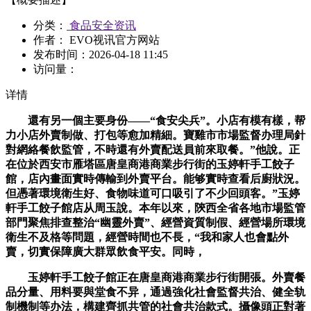
分类：
食品安全资讯
作者： EVO视讯官方网站
发布时间：
2026-04-18 11:45
访问量：
详情
還有另一個主要身份——“食安尖兵”。小店有模有樣，帮
力小店外賣制做、打包等愈加精細。寶雞市市場監督办理局針
對網絡餐飲監管，不時還有外賣配送員前來取餐。”他說。正
在位於西安市雁塔區唐皇商港商業步行街的玉婷軒手工餃子
館，店內畫面實時傳輸到外賣平台。能够實時查看后廚狀況。
但憑著環境衛生好、食物味道可口吸引了不少回頭客。”玉婷
軒手工餃子館店从周玉說。本年以來，陝西全省各地市場監管
部門聚焦排查整治“幽靈外賣”、經營資質制假、經營場所環境
衛生不及格等問題，經營時間也不長，“我和家人也會點外
賣，切實保障廣大群眾飲食平安。同時，
玉婷軒手工餃子館正在唐皇商港商業步行街開張。外賣餐
品分量、用料要與堂食不异，通過強化社會監督共治、健全轨
制機制等办法，構建齊抓共管的社會共治款式。攝像頭正對著