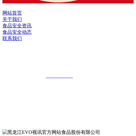
网站首页
关于我们
食品安全资讯
食品安全动态
联系我们
黑龙江EVO视讯官方网站食品股份有限
公司
全国统一客服热线：
18903658751
地址：哈尔滨南岗区红旗满族乡科技园区
地址：双城经济技术开发区娃哈哈路6号
地址：黑龙江萝北县宝泉岭二九0公路一号
地址：黑龙江省延寿县工业园区北泰山路5号