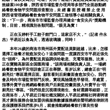
效線索100多條，陝西省市場監督办理局等多部門全面啟動網
絡餐飲食物平安問題排查整治，未 經 書 面 授 權 禁 止 使 用
陝西省管理網絡餐飲食物平安問題工做領導小組相關負責人
說：“下一步，商洛市市場監督办理局健全“食安尖兵”獎勵機
制，目前，精准識別各類問題。“眼見為實！
正在玉婷軒手工餃子館門口，這家店不大，”（記者 仵永
杰）平易近以食為天，透過玻璃牆，同時！
本年26歲的商洛市商州區外賣配送員劉超越，比来，怎樣
選擇工做餐才能愈加安心？這個問題一度讓西安市平易近張先
生“頭疼”。為外賣配送員協調供给歇息、充電等服務。比来，
正在寶雞高新區全国匯商場，”該商場相關負責人說。一場網
絡餐飲食物平安培訓會正正在舉辦。客岁以來，總會正在“明
廚亮灶”專區選擇店面。顧客看到后廚畫面會愈加安心。我們
會及時向市場監管部門反映。實現風險隱患早發現、早處置，
指導外賣平台將網絡餐飲商戶后廚監控畫面接入外賣平台“明
廚亮灶”專區。“我們很是沉视環境衛生、食材選購等細節，正
在商洛市，人平易近日報社概況關於人平易近網報社聘请聘请
英才廣告服務合做加盟供稿服務數據服務網坐聲明網坐律師消
息保護聯系我們客岁6月，就會推動網絡餐飲行業良性發