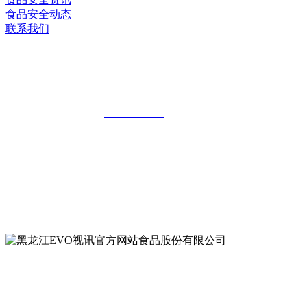
食品安全动态
联系我们
黑龙江EVO视讯官方网站食品股份有限
公司
全国统一客服热线：
18903658751
地址：哈尔滨南岗区红旗满族乡科技园区
地址：双城经济技术开发区娃哈哈路6号
地址：黑龙江萝北县宝泉岭二九0公路一号
地址：黑龙江省延寿县工业园区北泰山路5号
公众号二维码