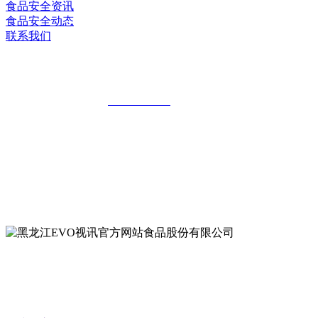
食品安全资讯
食品安全动态
联系我们
黑龙江EVO视讯官方网站食品股份有限公
全国统一客服热线：
18903658751
地址：哈尔滨南岗区红旗满族乡科技园区
地址：双城经济技术开发区娃哈哈路6号
地址：黑龙江萝北县宝泉岭二九0公路一号
地址：黑龙江省延寿县工业园区北泰山路5号