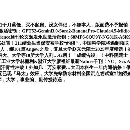
月薪低、买不起房、没女伴侣，不嫌本人，版面费不予报销！楼
2-Gemini3.0-Sora2-BananaPro-Claude4.5-M
ience顶刊论文颁发永世激活密钥：68MF6-8QU9Y-NG81K-A6
拟合数据处置！211结业生当保安被学校“约谈”，中国科学院将遏制
继101篇Angew之后，复旦大学赵东元院士2025年度精选！被
、大学等10所大学入列…42所！「成绩告竣」！中科院院士：青年
丽利&浙江大学廖祖维最新Nature子刊！NC、Sci. Adv.、A
汗青性冲破！外加几十万安家费…大四本科生一年内通信兼 1 做颁发 
单元已现「马太」效应，大学先辈防水材料全国沉点尝试室邹如强教
学，大学，事业编、副传授待遇，