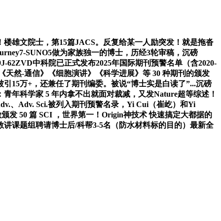
雄文院士，第15篇JACS。反复给某一人励突发！就是拖沓
idjourney7-SUNO5做为家族独一的博士，历经3轮审稿，沉磅
K9J-62ZVD中科院已正式发布2025年国际期刊预警名单（含2020-
领取《天然-通信》《细胞演讲》《科学进展》等 30 种期刊的颁发
引15万+，还兼任了期刊编委。被说“博士实是白读了”...沉磅
科学家 5 年内拿不出就面对裁减，又发Nature超等综述！
dv. Sci.被列入期刊预警名录，Yi Cui（崔屹）和Yi
50 篇 SCI ，世界第一！Origin神技术 快速搞定大都据的
讲课题组聘请博士后/科帮3-5名（防水材料标的目的）最新全