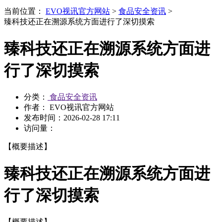
当前位置：
EVO视讯官方网站
>
食品安全资讯
>
臻科技还正在溯源系统方面进行了深切摸索
臻科技还正在溯源系统方面进
行了深切摸索
分类：
食品安全资讯
作者： EVO视讯官方网站
发布时间：
2026-02-28 17:11
访问量：
【概要描述】
臻科技还正在溯源系统方面进
行了深切摸索
【概要描述】