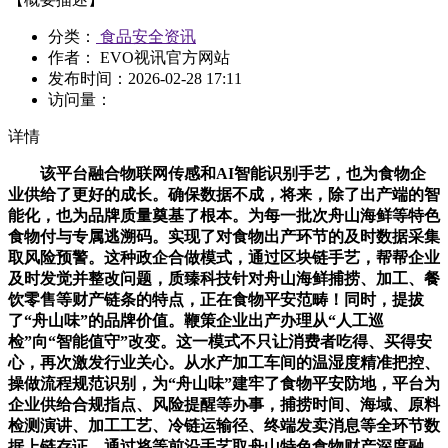
分类：
食品安全资讯
作者： EVO视讯官方网站
发布时间：
2026-02-28 17:11
访问量：
详情
该平台融合物联网传感和AI智能识别手艺，也为食物企
业供给了更好的成长。确保数据不成，将来，除了出产端的智
能化，也为品牌质量奠基了根本。为每一批次舟山海鲜等特色
食物付与专属逃溯码。实现了对食物出产环节的及时数据采集
取风险预警。这种政企合做模式，通过区块链手艺，帮帮企业
及时发觉并整改问题，质臻科技针对舟山海鲜捕捞、加工、餐
饮零售等财产链条的特点，正在食物平安范畴！同时，提拔
了“舟山味”的品牌价值。鞭策企业出产办理从“人工巡
检”向“智能值守”改变。这一模式不只让消费者吃得、买得安
心，再次激发行业关心。从水产加工车间的温湿度精准把控、
操做流程规范识别，为“舟山味”建牢了食物平安防地，平台为
企业供给合规指点、风险提醒等办事，捕捞时间、海域、原料
检测演讲、加工工艺、冷链运输径、终端发卖消息等全环节数
据上链存证，通过将等前沿手艺取舟山特色食物财产深度融