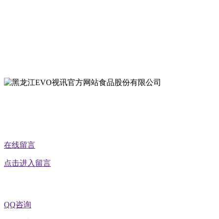
地址：哈尔滨南岗区红旗满族乡科技园区
地址：双城经济技术开发区娃哈哈路6号
地址：黑龙江萝北县宝泉岭二九0公路一号
地址：黑龙江省延寿县工业园区北泰山路5号
公众号二维码
在线留言
点击进入留言
QQ咨询