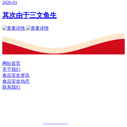
2026-01
其次由于三文鱼生
网站首页
关于我们
食品安全资讯
食品安全动态
联系我们
黑龙江EVO视讯官方网站食品股份有限
公司
全国统一客服热线：
18903658751