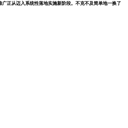
推广正从迈入系统性落地实施新阶段。不克不及简单地一换了