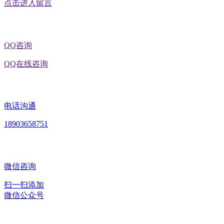
点击进入留言
QQ咨询
QQ在线咨询
电话沟通
18903658751
微信咨询
扫一扫添加
微信公众号