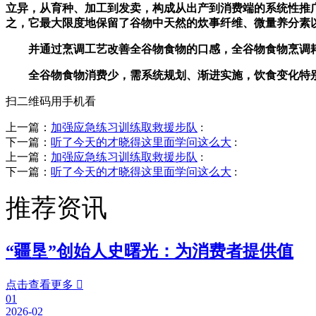
立异，从育种、加工到发卖，构成从出产到消费端的系统性推
之，它最大限度地保留了谷物中天然的炊事纤维、微量养分素
并通过烹调工艺改善全谷物食物的口感，全谷物食物烹调耗
全谷物食物消费少，需系统规划、渐进实施，饮食变化特别
扫二维码用手机看
上一篇：
加强应急练习训练取救援步队
:
下一篇：
听了今天的才晓得这里面学问这么大
:
上一篇：
加强应急练习训练取救援步队
:
下一篇：
听了今天的才晓得这里面学问这么大
:
推荐资讯
“疆垦”创始人史曙光：为消费者提供值
点击查看更多

01
2026-02