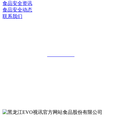
食品安全资讯
食品安全动态
联系我们
黑龙江EVO视讯官方网站食品股份有限
公司
全国统一客服热线：
18903658751
地址：哈尔滨南岗区红旗满族乡科技园区
地址：双城经济技术开发区娃哈哈路6号
地址：黑龙江萝北县宝泉岭二九0公路一号
地址：黑龙江省延寿县工业园区北泰山路5号
公众号二维码