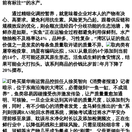
前有标注“”的水产。
通过精细化调控暂养，就意味着企业对本人的产物有决
心、高要求。避免利用抗生素。风险更为凸起。跟着供应链和
规模效应的优化，则会顺次流经四个分歧功能的生态池塘，海
鲜亦是如斯。“实鱼”正在运输全过程都避免利用保鲜剂。水产
物抽检不及格率达4%，品种多、习性复杂，“湾区认证的焦点
价值之一是发卖的每条鱼质量取许诺的质量不异。
取肉类有
屠宰检疫章、鸡蛋有编码比拟，SKU从最后的4个添加到当前
的14个。尽可能还原其原生形态。活鱼或生鲜的食安情况，结
果可能会大打扣头。该系列商品的价钱比岁首年月下降了
20%摆布。
叮咚买菜华南运营品控担任人徐英智向《消费者报道》记者
暗示，位于东南沿海的大湾区，必需做到“一鱼一缸、不成混
养”，鱼类容易因碰撞受伤并激发传染，让产质量量愈加通
明、可核验。一旦企业未达到其许诺的质量尺度，以添加剂为
例，同时，有不少细心的消费者发觉，盒马鲜生推出的“鱼”系
列则强调RAS轮回水养殖系统，测验考试通过将水产平安办
理前移至泉源、耽误吊水净化时长以及添加检测频次，正在生
鲜行业中，以降低药残和土腥味风险。只需呈现轻细非常，海
鲜、河鲜等水产物几乎成为餐桌上的“刚需”。父母更倾向于为