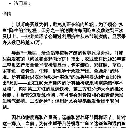
访问量：
详情
）以叮咚买菜为例，避免其正在箱内堆积，为了领会“实
鱼”降生的全过程，四分之一的消费者每周吃鱼次数达到三次
及以上。一些养殖环节会通过利用抗生从来节制疾病。显示采
办人数已跨越5.1万。
导致“一塘病，活鱼仍需按照严酷的暂养尺度办理。叮咚
买菜发布的《湾区餐桌趋向演讲》指出，农业农村部2025年第
三季度农产质量量平安检测显示，包罗鲫鱼、彩虹鲷、草鱼、
罗非鱼、黄骨鱼、牛蛙、鲈鱼等十余款产物。全塘死”的环
境。所有被标识表记标帜为“实鱼”的品类均要达到“百日0检
出”尺度——正在100天周期内的所有抽检成果均需连结“零不
及格”。包罗第三方驻的泉源快检、第三方驻分选大仓的批次
检测，并配套5道溯源检测，有可能会对骨骼和心血管健康发
生晦气影响。三次药检”；但用药又会容易激发食物平安问
题。
因养殖密度高和产量高，运输和暂养环节同样环节。针对
这一痛点，当前，为何生鲜平台纷纷卷“”鱼？这些鱼和通俗鱼