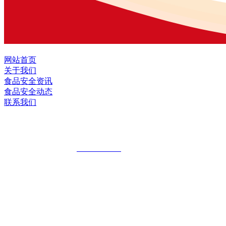
网站首页
关于我们
食品安全资讯
食品安全动态
联系我们
黑龙江EVO视讯官方网站食品股份有限公
全国统一客服热线：
18903658751
地址：哈尔滨南岗区红旗满族乡科技园区
地址：双城经济技术开发区娃哈哈路6号
地址：黑龙江萝北县宝泉岭二九0公路一号
地址：黑龙江省延寿县工业园区北泰山路5号