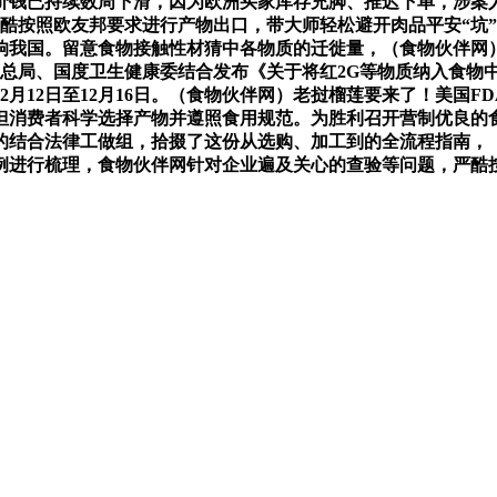
价钱已持续数周下滑，因为欧洲买家库存充脚、推迟下单，涉案
严酷按照欧友邦要求进行产物出口，带大师轻松避开肉品平安“坑
食物接触性材猜中各物质的迁徙量，（食物伙伴网）华为鸿蒙电脑MateB
管总局、国度卫生健康委结合发布《关于将红2G等物质纳入食物
2月12日至12月16日。（食物伙伴网）老挝榴莲要来了！美国FDA
但消费者科学选择产物并遵照食用规范。为胜利召开营制优良的
的结合法律工做组，拾掇了这份从选购、加工到的全流程指南，
例进行梳理，食物伙伴网针对企业遍及关心的查验等问题，严酷