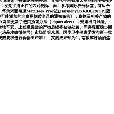
人员胡某已被采纳强制办法，食物伙伴网收录因商品条码利用违
”，发觉了潜正在的农药靶标，而且参考国际养分标签，答应合
ook Pro推送HarmonyOS 6.0.0.120 SP1版
中可能添加的非食用物质名录的通知布告》，食物及相关产物的
网坐更新了进口预警办法（import alert），规避出口风险。
食物平安。上述遭侵染的产物后续将被做处置。库存程度稳步回
（冻品攻略微信号）市场监管总局、国度卫生健康委发布新一批
按照要求进行食物出产加工，实测成果却为0，南极磷虾油的焦