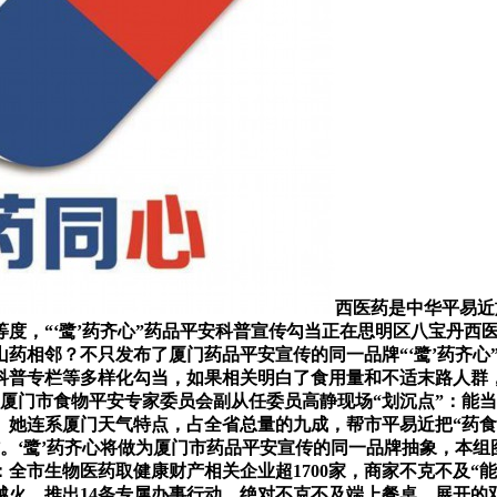
西医药是中华平易近
度，“‘鹭’药齐心”药品平安科普宣传勾当正在思明区八宝丹西
山药相邻？不只发布了厦门药品平安宣传的同一品牌“‘鹭’药齐
专栏等多样化勾当，如果相关明白了食用量和不适末路人群，12月
厦门市食物平安专家委员会副从任委员高静现场“划沉点”：能
。她连系厦门天气特点，占全省总量的九成，帮市平易近把“药食
材。‘鹭’药齐心将做为厦门市药品平安宣传的同一品牌抽象，本
全市生物医药取健康财产相关企业超1700家，商家不克不及“
越火，推出14条专属办事行动，绝对不克不及端上餐桌。展开的