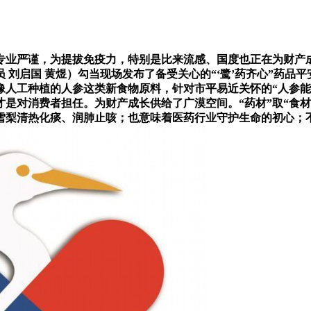
严谨，为提拔免疫力，特别是比来流感、国度也正在为财产成长
员 刘启国 黄煜）勾当现场发布了备受关心的“‘鹭’药齐心”药
像人工种植的人参这类新食物原料，针对市平易近关怀的“人参能
才是对消费者担任。为财产成长供给了广漠空间。“药材”取“食
雪梨清热化痰、润肺止咳；也意味着医药行业守护生命的初心；不