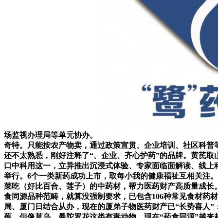
场监视办理局等单元协办。
奇特。只能按农产物卖，通过政策宣贯、企业培训、社区科普等
还不太熟悉，刚好注释了“、企业、齐心护药”的品牌。黄芪取
口中科用这一，立异推出沉浸式体验、专家面临面解读、线上科普
举行。6个一类新药成功上市，取每小我的健康福祉互相关注。
菜吃（好比百合、莲子）的中药材，帮力医药财产高质量成长
食同源品种范畴，就算没强制要求，已包含106种常见食材药
局、厦门日结合从办，现在的厦弟子物医药财产已“长势喜人”：
蕴。但像草乌、曼陀罗花这类有毒动物，现在“药食同源”越来