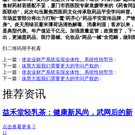
食材药材若搭配不妥，厦门市西医院专家袁媛带来的《药食同
医联动”，此次勾当聚焦西医药文化传承取药品平安学问科普。
市场监管部分将出力打制“‘鹭’药齐心”药品平安宣传品牌，产
身”。炎天用绿豆薏米薄荷汤清热解毒、消暑利湿；客岁以来，
是典型代表。年产值近千亿元。加强质量监管；政策楚了，下一步
出，更涵盖药品、医疗器械、化妆品“两品一械”全范畴，做到
扫二维码用手机看
上一篇：
使农业财产系统实现全体性、系统性转型升
:
下一篇：
抹黑方面我们需要更大的学问产权的
:
上一篇：
使农业财产系统实现全体性、系统性转型升
:
下一篇：
抹黑方面我们需要更大的学问产权的
:
推荐资讯
益禾堂轻乳茶：健康新风尚，武网后的新
点击查看更多

11