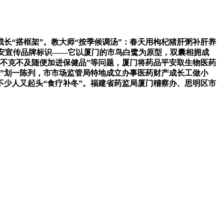
“搭框架”。教大师“按季候调汤”：春天用枸杞猪肝粥补肝养
品平安宣传品牌标识——它以厦门的市鸟白鹭为原型，双囊相拥成
不克不及随便加进保健品”等问题，厦门将药品平安取生物医药
材”划一陈列，市市场监管局特地成立办事医药财产成长工做小
少人又起头“食疗补冬”。福建省药监局厦门稽察办、思明区市