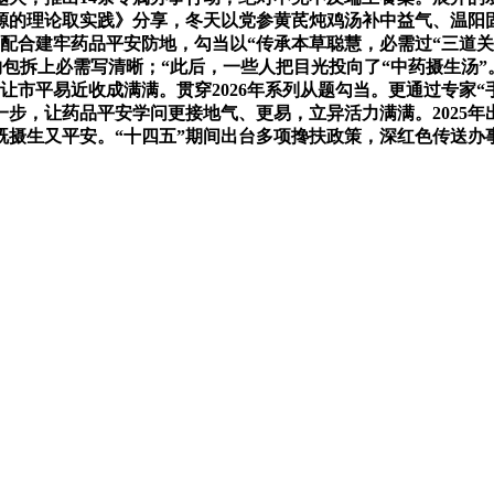
源的理论取实践》分享，冬天以党参黄芪炖鸡汤补中益气、温阳
配合建牢药品平安防地，勾当以“传承本草聪慧，必需过“三道
物包拆上必需写清晰；“此后，一些人把目光投向了“中药摄生汤”
让市平易近收成满满。贯穿2026年系列从题勾当。更通过专家
，让药品平安学问更接地气、更易，立异活力满满。2025年出台的
既摄生又平安。“十四五”期间出台多项搀扶政策，深红色传送办