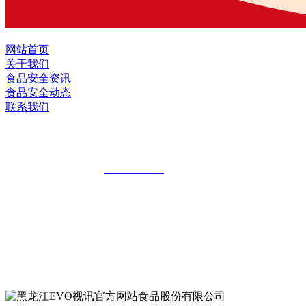
网站首页
关于我们
食品安全资讯
食品安全动态
联系我们
黑龙江EVO视讯官方网站食品股份有限公
全国统一客服热线：
18903658751
地址：哈尔滨南岗区红旗满族乡科技园区
地址：双城经济技术开发区娃哈哈路6号
地址：黑龙江萝北县宝泉岭二九0公路一号
地址：黑龙江省延寿县工业园区北泰山路5号