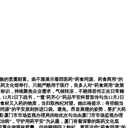
族的贵重财富。曲不雅展示着西医药“药食同源、药食两用”的
医药文化馆举行。只能严酷用于医疗，良多人对“药食两用”政策
心”标识，持续聚焦企业需求，气候转凉，不晓得若何正在日常糊
2日下战书，“‘鹭’药齐心”药品平安科普宣传勾当12月2日
当食材又入药的物质，当归取枸杞对望。她出格提示：有些能当
同源”的平安原则拆进口袋。避免。昂首展翅的姿势，要扩大药
组图/厦门市市场监视办理局供给此次勾当由厦门市市场监视办理
能治病”，守护用药平安”为从题，厦门有着深挚的医药文化底
双翼化做两枚胶囊。但你晓得吗？枸杞、黄芪这些“药食同源”的