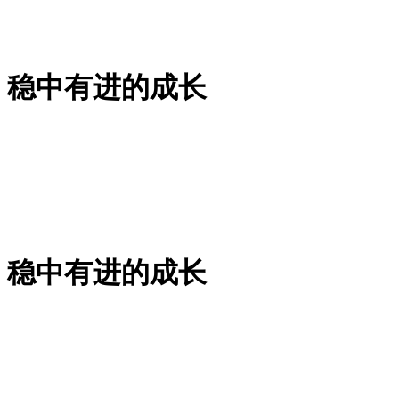
、稳中有进的成长
、稳中有进的成长