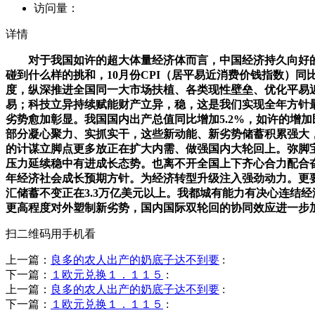
访问量：
详情
对于我国如许的超大体量经济体而言，中国经济持久向好的
碰到什么样的挑和，10月份CPI（居平易近消费价钱指数）
度，纵深推进全国同一大市场扶植、各类现性壁垒、优化平易近
易；科技立异持续赋能财产立异，稳，这是我们实现全年方针
劣势愈加彰显。我国国内出产总值同比增加5.2%，如许的增
部分凝心聚力、实抓实干，这些新动能、新劣势储蓄积累强大
的计谋立脚点更多放正在扩大内需、做强国内大轮回上。弥脚
压力延续稳中有进成长态势。也离不开全国上下齐心合力配合奋斗
年经济社会成长预期方针。为经济转型升级注入强劲动力。更要
汇储蓄不变正在3.3万亿美元以上。我都城有能力有决心连结
更高程度对外塑制新劣势，国内国际双轮回的协同效应进一步
扫二维码用手机看
上一篇：
良多的农人出产的奶底子达不到要
:
下一篇：
１欧元兑换１．１１５
:
上一篇：
良多的农人出产的奶底子达不到要
:
下一篇：
１欧元兑换１．１１５
: