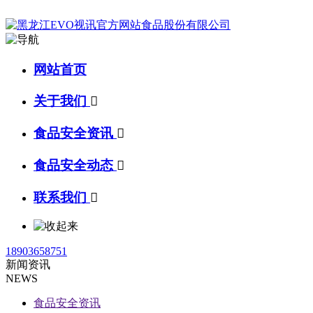
网站首页
关于我们

食品安全资讯

食品安全动态

联系我们

18903658751
新闻资讯
NEWS
食品安全资讯