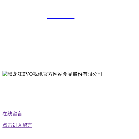
公司
全国统一客服热线：
18903658751
地址：哈尔滨南岗区红旗满族乡科技园区
地址：双城经济技术开发区娃哈哈路6号
地址：黑龙江萝北县宝泉岭二九0公路一号
地址：黑龙江省延寿县工业园区北泰山路5号
公众号二维码
在线留言
点击进入留言