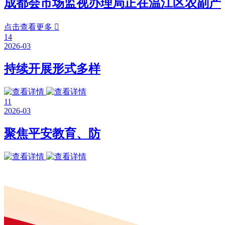
成都会市场监视办理局正在温江区农副产
点击查看更多

14
2026-03
持续开展形式多样
11
2026-03
聚焦平安教育、防