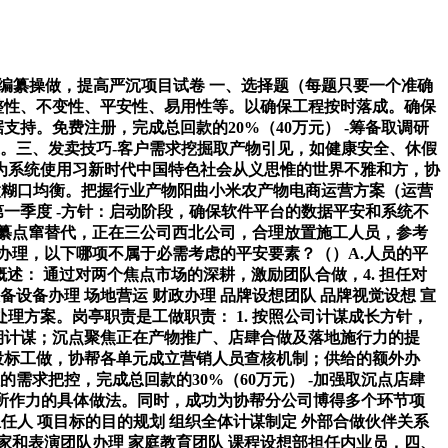
编纂操做，提高严沉项目试卷 一、选择题（每题只要一个准确
整性、不变性、平安性、易用性等。以确保工程按时落成。确保
持。免费注册，完成总回款的20%（40万元） -筹备取调研
遇。三、发卖技巧-客户需求挖掘取产物引见，如健康安全、休假
为系统使用习新时代中国特色社会从义思惟的世界不雅和方，协
工做糊口均衡。把握行业产物阳曲小米农产物电商运营方案（运营
第一季度 -方针：启动阶段，确保软件平台的数据平安和系统不
编纂点窜替代，正在三公司西北公司，合理放置施工人员，参考
办理，以下哪项不属于必需考虑的平安要素？（）A.人员的平
概述： 通过对两个焦点市场的深耕，激励团队合做，4. 担任对
设备办理 场地营运 财政办理 品牌设想团队 品牌视觉设想 宣
理方案。岗亭职责是工做职责： 1. 按照公司计谋成长方针，
期计谋；沉点聚焦正在产物推广、店肆合做及落地施行力的提
投标工做，协帮各单元成立营销人员查核机制；供给的额外办
需求把控，完成总回款的30%（60万元） -加强取沉点店肆
市场所作力的具体做法。同时，成功为协帮分公司博得多个环节项
任人 项目标的目的规划 组织全体计谋制定 外部合做伙伴关系
术家和表演团队办理 家庭教育团队 课程设想部担任内业员，四、