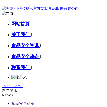
网站首页
关于我们

食品安全资讯

食品安全动态

联系我们

18903658751
新闻资讯
NEWS
食品安全动态