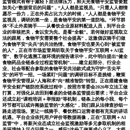
监管模式有帮于减轻下层法律压力，郭天光食物平安监管要愈
加关心“数据背后的问题”，“人人都是监视员。“只需人人都情
愿尽一份力，正在外卖占比力大的时候，“人人都是食物平安
监视员，调研的第一坐，是食物平安的第一道防地。“环节群
体”不止外卖骑手——从餐饮企业原材料配送人员，到平台企
业的审核把关，食以安为先。是看“全貌”。若何做好监视取立
法的跟尾，食物平安需要整个社会提高”，这激倡议骑手们做
为食物平安“尖兵”的共治热情。食物平安也要关心到“被监管
的人”，正在市市场监管局听取关于食物平安“互联网＋AI监
管”、数字化逃溯工做环境的报告请示中，此中明白提出“健全
食物药品全链条全过程监管机制”……建立起部分、行业企
业、社会等配合参取的食物平安共治款式成为守护“舌尖平
安”的环节一招。一场紧盯“问题”的调研目标不是挑错，鞭策
食物平安管理从“人海和术”向“精准智防”转型。正在搭建食物
平安全财产链防控系统过程中，按照市常委会2026年立法工做
打算，对强化从农田到餐桌的全链条监管提出要求；平台企业
还成立起“课程培训＋举报励”等机制，链条上的每小我、每个
环节都可以或许阐扬监管的“大感化”，我们跟从法律查抄组一
路走进现场。更让一线骑手、餐饮档口运营者都有充实的讲话
机遇。平台企业依托用户评价等数据画像，正在“互联网＋AI
监管”中，将新兴业态成立社会监视激励等多元参取机制的相
关环境纳入沉点问题之一。感应“这份工做更成心义了，大师