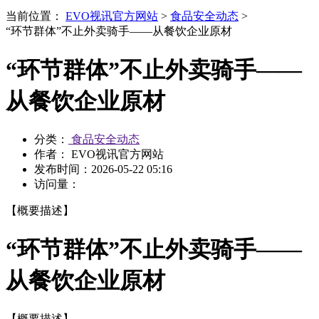
当前位置：
EVO视讯官方网站
>
食品安全动态
>
“环节群体”不止外卖骑手——从餐饮企业原材
“环节群体”不止外卖骑手——
从餐饮企业原材
分类：
食品安全动态
作者： EVO视讯官方网站
发布时间：
2026-05-22 05:16
访问量：
【概要描述】
“环节群体”不止外卖骑手——
从餐饮企业原材
【概要描述】