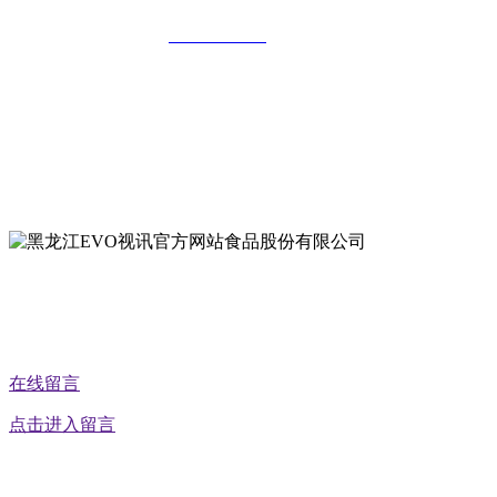
全国统一客服热线：
18903658751
地址：哈尔滨南岗区红旗满族乡科技园区
地址：双城经济技术开发区娃哈哈路6号
地址：黑龙江萝北县宝泉岭二九0公路一号
地址：黑龙江省延寿县工业园区北泰山路5号
公众号二维码
在线留言
点击进入留言