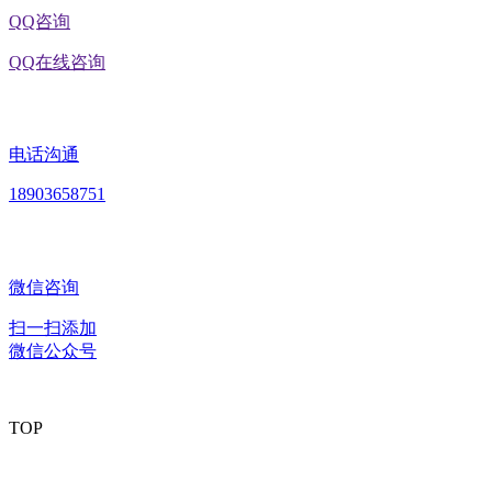
QQ咨询
QQ在线咨询
电话沟通
18903658751
微信咨询
扫一扫添加
微信公众号
TOP
版权所有：黑龙江EVO视讯官方网站食品股份有限公司 Copyright ©