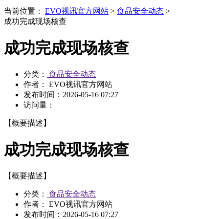
当前位置：
EVO视讯官方网站
>
食品安全动态
>
成功完成现场核查
成功完成现场核查
分类：
食品安全动态
作者： EVO视讯官方网站
发布时间：
2026-05-16 07:27
访问量：
【概要描述】
成功完成现场核查
【概要描述】
分类：
食品安全动态
作者： EVO视讯官方网站
发布时间：
2026-05-16 07:27