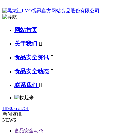
网站首页
关于我们

食品安全资讯

食品安全动态

联系我们

18903658751
新闻资讯
NEWS
食品安全动态