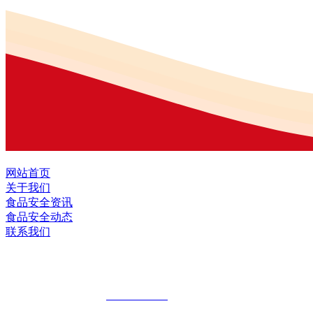
网站首页
关于我们
食品安全资讯
食品安全动态
联系我们
黑龙江EVO视讯官方网站食品股份有限公
全国统一客服热线：
18903658751