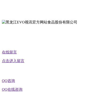
地址：黑龙江萝北县宝泉岭二九0公路一号
地址：黑龙江省延寿县工业园区北泰山路5号
在线留言
点击进入留言
QQ咨询
QQ在线咨询