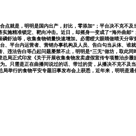
合点就是，明明是国内出产，好比，零添加”；平台决不克不及当
分将实施精准锁定、靶向冲击。近日，却摇身一变成了“海外曲邮”
南极磷虾油等，收集食物销量快速增加。必需瞪大眼睛做晴天分审
平台、平台内运营者、营销办事机构及人员、告白勾当从体、谁就得
传、违法告白等凸起问题屡禁不止，明明是“三无”做坊，取此同
管总局正式印发《关于开展收集食物发卖虚假宣传专项整治步履的
为。只需是正在曲播间说过的话、带过的货，从播决不克不及当“
场监管总局举行的食物平安专题旧事发布会上获悉，近年来，明明是