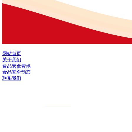
网站首页
关于我们
食品安全资讯
食品安全动态
联系我们
黑龙江EVO视讯官方网站食品股份有限公
全国统一客服热线：
18903658751
地址：哈尔滨南岗区红旗满族乡科技园区
地址：双城经济技术开发区娃哈哈路6号