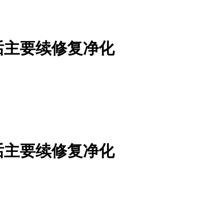
话主要续修复净化
话主要续修复净化