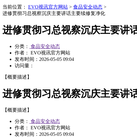
当前位置：
EVO视讯官方网站
>
食品安全动态
>
进修贯彻习总视察沉庆主要讲话主要续修复净化
进修贯彻习总视察沉庆主要讲
分类：
食品安全动态
作者： EVO视讯官方网站
发布时间：
2026-05-05 09:04
访问量：
【概要描述】
进修贯彻习总视察沉庆主要讲
【概要描述】
分类：
食品安全动态
作者： EVO视讯官方网站
发布时间：
2026-05-05 09:04