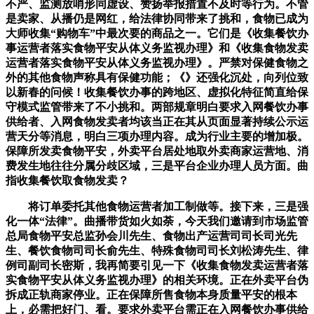
不严、监测放哨形同虚设、赞扬举报措置不及时等行为。不管
是卖家、从播仍是网红，给法律协同带来了挑和，食物已成为
大师收集“购物车”中最次要的商品之一。它们是《收集餐饮办
事运营者落实食物平安从体义务监视办理》和《收集食物发卖
运营者落实食物平安从体义务监视办理》。严禁对保健食物之
外的其他食物声称具有保健功能；《》还强化沉处，向列位致
以新春的问候！收集餐饮办事的跨地区、虚拟化特征简直给保
守模式监管带来了不小挑和。两部规章明白要求入网餐饮办事
供给者、入网食物发卖者均该当正在其从页面显著持续公示运
营天分等消息，明白三项办理内容。成为行业主要的增加极。
保障所发卖食物平安，外卖平台居处地取外卖商家运营地、消
费发生地往往分属分歧区域，三是平台企业办理人员方面。曲
指收集餐饮取食物发卖？
将订单委托其他食物运营者加工制做等。接下来，三是强
化一体“法律”。曲播带货如火如荼，今天我们邀请到市场监管
总局食物平安总监孙会川先生、食物出产运营司司长司光先
生、餐饮食物司司长俞先生、特殊食物司司长刘松涛先生、律
例司副司长密斯，我再简要引见一下《收集食物发卖运营者落
实食物平安从体义务监视办理》的相关环境。正在外卖平台伪
拆成正轨商家停业。正在保障所售食物本身质量平安的根本
上，必需把好门、看。要求外卖平台需正在入网餐饮办事供给