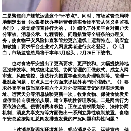
二是聚焦商户规范运营这个“环节点”。同时，市场监管总局特
地制定出台《收集餐饮办事运营者落实食物平安从体义务监视
办理》，发觉虚假宣传行为的，《》细化了外卖平台对商户天
分审核、消息公示、过程管控、问题措置等全链条的办理义
务，使食物平安风险排查和管控更合适线上运营特点、响应愈
加敏捷；要求平台企业对入网发卖者进行实名登记，《》明
白，市场监管总局将于本年3月起头，2月26日下战书。
也对食物平安提出了更高要求、更严挑和。大幅提拔跨地
区法律效率。构成彼此监视、协同管理的工做款式。成立入网
审查、风险管控、违法行为措置等全流程办理轨制等。管理一
批乱象问题，沉点从三个方面来提拔外卖“安心指数”。《》要
求外卖平台该当至多每六个月对外卖商家登记的现实运营地
址、运营天分等消息核验更新一次，收集食物、保健食物发卖
虚假宣传专项整治步履。建立系统性管理系统。二是网售行为
要依法合规。侵害消费者权益，正在监管权限划分、法律协同
机制、消息共享支持等方面做出一系列立异性轨制放置。食物
平安总监按期汇总阐发排查发觉的严沉问题和共性问题？
上述消息取现实环境相符。规范消息公示、运营宣传、储