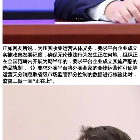
正如网友所说，为压实收集运营从体义务，要求平台企业成立
实施收集发卖记度，确保无论违法行为发生正在何地，组织正
在全国范畴内开展为期半年的，要求平台企业成立实施严酷的
选品轨制，《》要求外卖平台将外卖商家的食物运营许可证等
运营天分消息取省级市场监管部分控制的数据进行核验比对，
监督工做一直“正在上”。