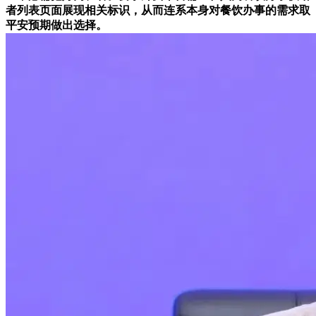
者列表页面展现相关标识，从而连系本身对餐饮办事的需求取
平安预期做出选择。