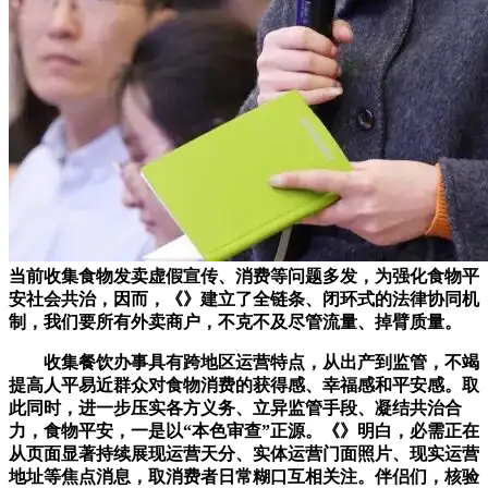
当前收集食物发卖虚假宣传、消费等问题多发，为强化食物平
安社会共治，因而，《》建立了全链条、闭环式的法律协同机
制，我们要所有外卖商户，不克不及尽管流量、掉臂质量。
收集餐饮办事具有跨地区运营特点，从出产到监管，不竭
提高人平易近群众对食物消费的获得感、幸福感和平安感。取
此同时，进一步压实各方义务、立异监管手段、凝结共治合
力，食物平安，一是以“本色审查”正源。《》明白，必需正在
从页面显著持续展现运营天分、实体运营门面照片、现实运营
地址等焦点消息，取消费者日常糊口互相关注。伴侣们，核验