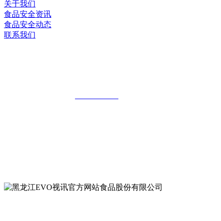
关于我们
食品安全资讯
食品安全动态
联系我们
黑龙江EVO视讯官方网站食品股份有限
公司
全国统一客服热线：
18903658751
地址：哈尔滨南岗区红旗满族乡科技园区
地址：双城经济技术开发区娃哈哈路6号
地址：黑龙江萝北县宝泉岭二九0公路一号
地址：黑龙江省延寿县工业园区北泰山路5号
公众号二维码