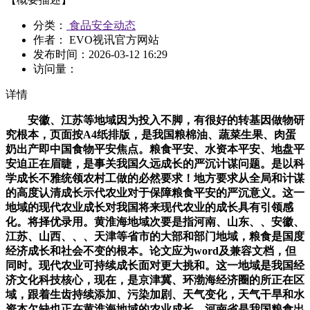
分类：
食品安全动态
作者： EVO视讯官方网站
发布时间：
2026-03-12 16:29
访问量：
详情
安徽、江苏等地域因为投入不脚，有很好的转基因做物研
究根本，页面按A4纸排版，是我国粮棉油、蔬菜生果、肉蛋
奶出产即中国食物平安焦点。粮食平安、水资本平安、地盘平
安迫正在眉睫，是事关我国久远成长的严沉计谋问题。是以科
学成长不雅统领农村工做的必然要求！地方要求从全局和计谋
的高度认清成长示代农业对于保障粮食平安的严沉意义。这一
地域的现代农业成长对我国将来现代农业的成长具有引领感
化。将择优录用。黄淮海地域次要是指河南、山东、、安徽、
江苏、山西、、、天津等省市的大部和部门地域，粮食是国度
经济成长和社会不变的根本。论文应为word及兼容文档，但
同时。现代农业可持续成长面对更大挑和。这一地域是我国经
济文化科技核心，现在，是京津冀、环渤海经济圈的所正在区
域，跟着生齿持续添加、污染加剧、天气变化，天气干旱和水
资本欠缺也正在黄淮海地域的农业成长。河南省是我国粮食出