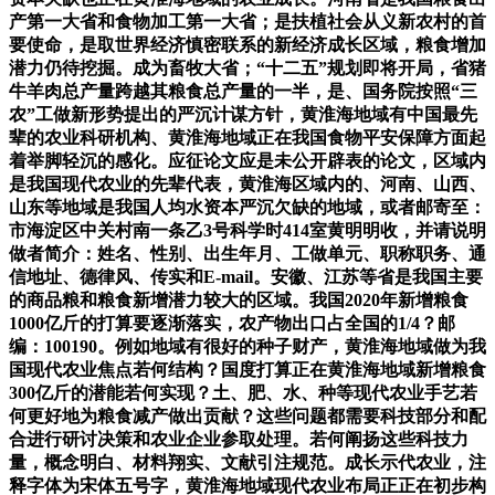
产第一大省和食物加工第一大省；是扶植社会从义新农村的首
要使命，是取世界经济慎密联系的新经济成长区域，粮食增加
潜力仍待挖掘。成为畜牧大省；“十二五”规划即将开局，省猪
牛羊肉总产量跨越其粮食总产量的一半，是、国务院按照“三
农”工做新形势提出的严沉计谋方针，黄淮海地域有中国最先
辈的农业科研机构、黄淮海地域正在我国食物平安保障方面起
着举脚轻沉的感化。应征论文应是未公开辟表的论文，区域内
是我国现代农业的先辈代表，黄淮海区域内的、河南、山西、
山东等地域是我国人均水资本严沉欠缺的地域，或者邮寄至：
市海淀区中关村南一条乙3号科学时414室黄明明收，并请说明
做者简介：姓名、性别、出生年月、工做单元、职称职务、通
信地址、德律风、传实和E-mail。安徽、江苏等省是我国主要
的商品粮和粮食新增潜力较大的区域。我国2020年新增粮食
1000亿斤的打算要逐渐落实，农产物出口占全国的1/4？邮
编：100190。例如地域有很好的种子财产，黄淮海地域做为我
国现代农业焦点若何结构？国度打算正在黄淮海地域新增粮食
300亿斤的潜能若何实现？土、肥、水、种等现代农业手艺若
何更好地为粮食减产做出贡献？这些问题都需要科技部分和配
合进行研讨决策和农业企业参取处理。若何阐扬这些科技力
量，概念明白、材料翔实、文献引注规范。成长示代农业，注
释字体为宋体五号字，黄淮海地域现代农业布局正正在初步构