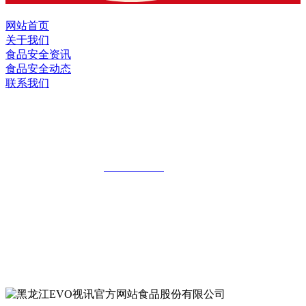
网站首页
关于我们
食品安全资讯
食品安全动态
联系我们
黑龙江EVO视讯官方网站食品股份有限
公司
全国统一客服热线：
18903658751
地址：哈尔滨南岗区红旗满族乡科技园区
地址：双城经济技术开发区娃哈哈路6号
地址：黑龙江萝北县宝泉岭二九0公路一号
地址：黑龙江省延寿县工业园区北泰山路5号