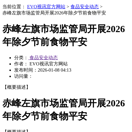
当前位置：
EVO视讯官方网站
>
食品安全动态
>
赤峰左旗市场监管局开展2026年除夕节前食物平安
赤峰左旗市场监管局开展2026
年除夕节前食物平安
分类：
食品安全动态
作者： EVO视讯官方网站
发布时间：
2026-01-08 04:13
访问量：
【概要描述】
赤峰左旗市场监管局开展2026
年除夕节前食物平安
【概要描述】