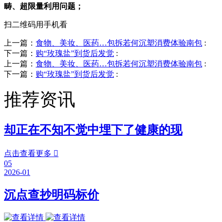
畴、超限量利用问题；
扫二维码用手机看
上一篇：
食物、美妆、医药…包拆若何沉塑消费体验南包
:
下一篇：
购“玫瑰盐”到货后发觉
:
上一篇：
食物、美妆、医药…包拆若何沉塑消费体验南包
:
下一篇：
购“玫瑰盐”到货后发觉
:
推荐资讯
却正在不知不觉中埋下了健康的现
点击查看更多

05
2026-01
沉点查抄明码标价