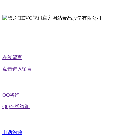
地址：黑龙江省延寿县工业园区北泰山路5号
公众号二维码
在线留言
点击进入留言
QQ咨询
QQ在线咨询
电话沟通