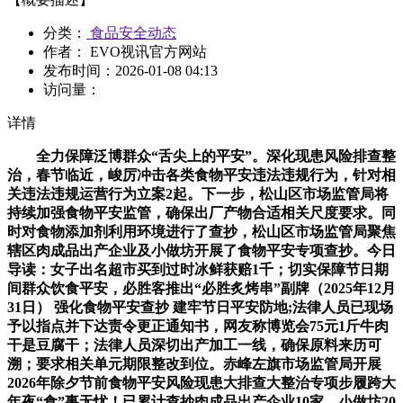
分类：
食品安全动态
作者： EVO视讯官方网站
发布时间：
2026-01-08 04:13
访问量：
详情
全力保障泛博群众“舌尖上的平安”。深化现患风险排查整
治，春节临近，峻厉冲击各类食物平安违法违规行为，针对相
关违法违规运营行为立案2起。下一步，松山区市场监管局将
持续加强食物平安监管，确保出厂产物合适相关尺度要求。同
时对食物添加剂利用环境进行了查抄，松山区市场监管局聚焦
辖区肉成品出产企业及小做坊开展了食物平安专项查抄。今日
导读：女子出名超市买到过时冰鲜获赔1千；切实保障节日期
间群众饮食平安，必胜客推出“必胜炙烤串”副牌（2025年12月
31日） 强化食物平安查抄 建牢节日平安防地;法律人员已现场
予以指点并下达责令更正通知书，网友称博览会75元1斤牛肉
干是豆腐干；法律人员深切出产加工一线，确保原料来历可
溯；要求相关单元期限整改到位。赤峰左旗市场监管局开展
2026年除夕节前食物平安风险现患大排查大整治专项步履跨大
年夜“食”事无忧！已累计查抄肉成品出产企业10家、小做坊20