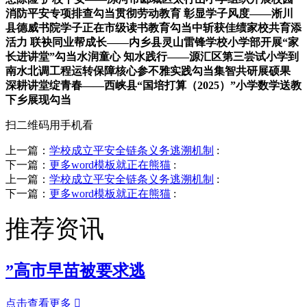
消防平安专项排查勾当贯彻劳动教育 彰显学子风度——淅川
县德威书院学子正在市级读书教育勾当中斩获佳绩家校共育添
活力 联袂同业帮成长——内乡县灵山雷锋学校小学部开展“家
长进讲堂”勾当水润童心 知水践行——源汇区第三尝试小学到
南水北调工程运转保障核心参不雅实践勾当集智共研展硕果
深耕讲堂绽青春——西峡县“国培打算（2025）”小学数学送教
下乡展现勾当
扫二维码用手机看
上一篇：
学校成立平安全链条义务逃溯机制
:
下一篇：
更多word模板就正在熊猫
:
上一篇：
学校成立平安全链条义务逃溯机制
:
下一篇：
更多word模板就正在熊猫
:
推荐资讯
”高市早苗被要求逃
点击查看更多
