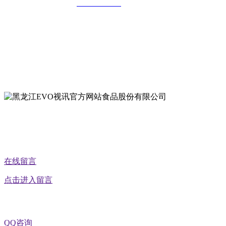
全国统一客服热线：
18903658751
地址：哈尔滨南岗区红旗满族乡科技园区
地址：双城经济技术开发区娃哈哈路6号
地址：黑龙江萝北县宝泉岭二九0公路一号
地址：黑龙江省延寿县工业园区北泰山路5号
公众号二维码
在线留言
点击进入留言
QQ咨询