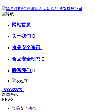
网站首页
关于我们

食品安全资讯

食品安全动态

联系我们

18903658751
新闻资讯
NEWS
食品安全动态