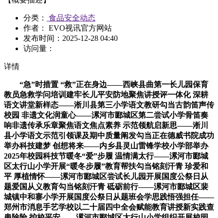
分类：
食品安全动态
作者： EVO视讯官方网站
发布时间：
2025-12-28 04:40
访问量：
详情
“急”时措置 “救”正在身边——西峡县曲第一长儿园保育
教员急救学问培训建牢长儿平安防地聚焦讲授评一体化 深耕
语文讲堂新样态——淅川县第三小学语文教研勾当古韵笛声传
校园 非遗文化润童心——漯河市郾城区第二尝试小学骨笛奏
响非遗传承乐章聚焦语文焦点素养 示范领航启新思——淅川
县小学语文示范引领课及期中质量阐发勾当正在德威书院成功
举办科技建梦 创想将来——内乡县灵山雷锋学校小学部举办
2025年校园科技节暖冬“爱”步履 温情满太行——漯河市郾城
区太行山小学开展“暖冬步履”教育帮扶勾当铭刻汗青 珍爱和
平 厚植情怀——漯河市郾城区尝试长儿园开展国度公祭日从
题爱国从义教育勾当铭刻汗青 砥砺前行——漯河市郾城区裴
城镇中和寨小学开展国度公祭日从题班会学思践悟强担任——
郑州市消息手艺学校以二十届四中全会赋能教育讲授新实践查
患除险 护校平安——漯河市郾城区太行山小学组织开展校园