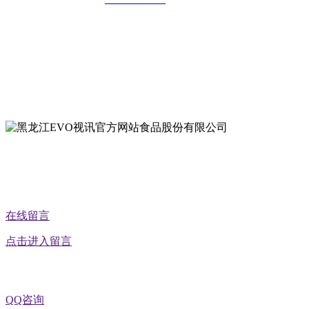
地址：哈尔滨南岗区红旗满族乡科技园区
地址：双城经济技术开发区娃哈哈路6号
地址：黑龙江萝北县宝泉岭二九0公路一号
地址：黑龙江省延寿县工业园区北泰山路5号
公众号二维码
在线留言
点击进入留言
QQ咨询