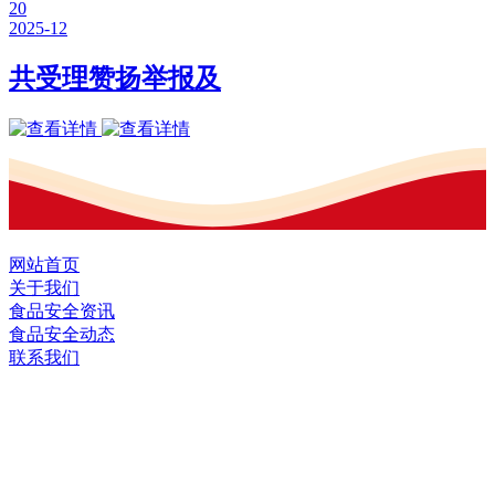
20
2025-12
共受理赞扬举报及
网站首页
关于我们
食品安全资讯
食品安全动态
联系我们
黑龙江EVO视讯官方网站食品股份有限
公司
全国统一客服热线：
18903658751