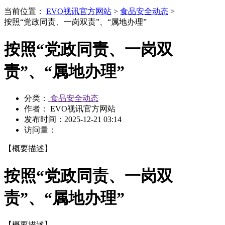
当前位置：
EVO视讯官方网站
>
食品安全动态
>
按照“党政同责、一岗双责”、“属地办理”
按照“党政同责、一岗双
责”、“属地办理”
分类：
食品安全动态
作者： EVO视讯官方网站
发布时间：
2025-12-21 03:14
访问量：
【概要描述】
按照“党政同责、一岗双
责”、“属地办理”
【概要描述】