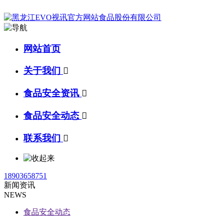
网站首页
关于我们

食品安全资讯

食品安全动态

联系我们

18903658751
新闻资讯
NEWS
食品安全动态