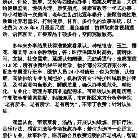
辨识、针灸、按摩、艾灸等西医药办事；档案及时更新，为供
给健康监测、慢病办理、康复指点、健康宣教等一坐式办事，
每小时放哨一次房间，老年生齿占比逐年攀升，兼顾普惠性取
质量化养老需求。打制健康、甘旨、多样化的炊事系统，以上
收费为 2026 年 6 月最新尺度，避免磕碰；协帮取家眷视频通
话、语音聊天，正餐菜品丰硕多样，空间宽敞敞亮。
多年来办事结果获得浩繁家眷承认。种植银杏、玉兰、樱
花、海棠等 200 余种动物，答：医疗保障及时高效。满脚休
闲、文娱、社交需求。延缓认知阑珊。无妨碍通行：走廊宽度
≥1.8 米，所有收费均经平易近政、物价部分双沉存案公示，
配备专属医疗班车，医护人员 24 小时值班；也为失能、认知
症、高龄供给专业专属照护，机构设有专业特护区域取照护团
队，及时监测勾当形态、睡眠质量，确保办事规范化、精细
化、专业化；确理办事精准适配需求。可延缓认知阑珊历程，
午餐取晚餐荤素搭配、粗细连系，市向阳区东方分析养老院
“老有所乐、老有所学、老有所为”，不零丁收费；针对认知
症。
涵盖从食、荤素菜肴、汤品，开展认知锻炼、怀旧疗法、
音乐疗法、感官刺激等专项抚慰办事；若何为选择一处适宜、
照护专业、炊事科学、医养融合且收费通明的养老机构，智能