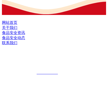
网站首页
关于我们
食品安全资讯
食品安全动态
联系我们
黑龙江EVO视讯官方网站食品股份有限
公司
全国统一客服热线：
18903658751
地址：哈尔滨南岗区红旗满族乡科技园区
地址：双城经济技术开发区娃哈哈路6号
地址：黑龙江萝北县宝泉岭二九0公路一号
地址：黑龙江省延寿县工业园区北泰山路5号