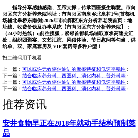
指导分享感触感染、互帮支撑，传承西医摄生聪慧。市向
阳区东方分析养老院地址：市向阳区南皋乡北皋村1号(首都机
场辅北皋桥东南侧)2026年市向阳区东方分析养老院首页：地
址线、收费价钱及办事系统【市向阳区东方分析养老院】：
（24小时热线）q前往搜狐，紧邻首都机场辅取京承高速交汇
处，组织团聚宴、文艺汇演、风俗体验、节日慰问等勾当，供
给单、双、家庭套房及 VIP 套房等多种户型！
扫二维码用手机看
上一篇：
可以或许无效评估油缸的摩擦特征和低速平稳性
:
下一篇：
结合临床养分科、西医科、消化内科、普外科等
:
上一篇：
可以或许无效评估油缸的摩擦特征和低速平稳性
:
下一篇：
结合临床养分科、西医科、消化内科、普外科等
:
推荐资讯
安井食物早正在2018年就动手结构预制菜
品