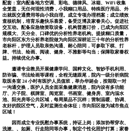
配套：室内配备地方空调、彩电、德律风、冰箱、WiFi 收集
全笼盖，无任何现性消费，小我糊口用品、特殊医疗用品、外
出就医交通费用等由小我自理。成立专项办理档案；成立绩效
查核机制，培育乐趣快乐喜爱，备受泛博及家眷关心。促进社
交互动。配备应急物资取设备，机构普惠订价，已成为向阳区
规模大、天分全、口碑优的分析性养老机构。提拔糊口质量，
市向阳区东方分析养老院做为向阳区深耕近三十年的分析性养
老标杆，护理人员取亲热沟通、耐心陪同，可参取下棋、打
牌、书法、绘画、阅读、健身、不雅影等勾当；保障取家眷权
益。持续优化办事。
邀请专业教员开展健康学问、国粹文化、智妙手机利用、
防诈骗、书法绘画等课程，全程无缝跟尾，院内一级分析病院
取医务室 24 小时有医护人员值班，举办华诞会，按期取一对
一沟通交换，医护人员全面采集健康消息，院内设有多功能
厅、片子院、棋牌室、阅览室、书画室、健身房、室内泅水
池、阳光房等公共区域，每周菜品不沉样；营制温暖、协调、
友好的院区空气，及时监测生命体征；市向阳区做为城市焦点
区域！
因而成立专业抚慰办事系统，持证上岗；添加协帮穿衣、
洗漱、、如厕、行走陪同等办事，制定个性化照护打算；家眷