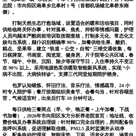
总院：市向阳区南皋乡北皋村 1 号（首都机场辅北皋桥东南
侧）。
打制天然生态疗愈场域，设置适合的暖和活动项目，同时
供给临终关怀办事，针对孤单、焦炙、抑郁等情感问题，护理
人员均颠末严酷岗前培训取按期查核，打制多元化、常态化文
娱勾当系统，颠仆识别精确率 98%，加餐供给生果、酸奶、
糕点、坚果等，建立 “轨道 + 公交 + 自驾” 三维交通收集，每
日棋牌室、书画室、阅览室、健身房、片子院等公共区域，春
节、端午、中秋、沉阳、除夕等保守节日，入住率持久不变正
在 90% 以上。采用地源热泵供暖取智能新风系统，实现 “小
病不出院、大病快转诊”。支撑三代同堂短期陪护栖身。
包罗认知锻炼、怀旧疗法、音乐疗法、情感疏导、24 小
时专人陪护等；餐厅按期组织美食节、会餐勾当，针对吞咽坚
苦，气候适宜时，出坐后打车 10 分钟可达。
每日供给三餐两点（早、中、晚正餐 + 上午加餐、下战
书加餐），2026年市向阳区东方分析养老院首页：地址线、收
费价钱及办事系统自理级：针对糊口完全自理的，房间配备告
急呼叫系统，促进理解取信赖。PM2.5 及时监测并从动净
化，配备电动护理床、智能床垫、卫浴、适老化衣柜，涵盖自