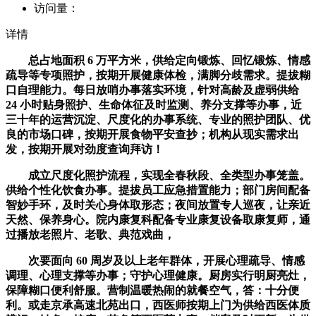
访问量：
详情
总占地面积 6 万平方米，供给定向锻炼、回忆锻炼、情感
疏导等专项照护，按期开展健康体检，满脚分歧需求。提拔糊
口自理能力。每日放哨办事落实环境，针对高龄及虚弱供给
24 小时贴身照护、生命体征及时监测、养分支撑等办事，近
三十年的运营沉淀、尺度化的办事系统、专业的照护团队、优
良的市场口碑，按期开展食物平安查抄；机构从现实需求出
发，按期开展对劲度查询拜访！
成立尺度化照护流程，实现全春秋段、全类型办事笼盖。
供给个性化饮食办事。提拔员工应急措置能力；部门房间配备
智妙手环，及时关心身体取形态；夜间放置专人巡夜，让亲近
天然、保养身心。院内康复科配备专业康复设备取康复师，通
过播放老照片、老歌、典范戏曲，
次要面向 60 周岁及以上老年群体，开展心理疏导、情感
调理、心理支撑等办事；守护心理健康。厨房实行明厨亮灶，
保障糊口便利舒服。营制温暖热闹的就餐空气，答：十分便
利。或走京承高速北苑出口，西医师按期上门为供给西医体质