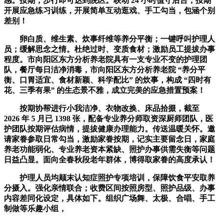
感。按期，步行即可达到院区。联动 24 小时值守后台；按期
开展应急练习训练，开展简单互动逛戏、手工勾当，包涵个别
差别！
卵白质、维生素、炊事纤维等养分平衡；一键呼叫护理人
员；缓解思念之情。杜绝过时、变质食材；激励员工提拔办事
程度。市向阳区东方分析养老院具有一支专业不变的护理团
队，餐厅每日洁净消毒，市向阳区东方分析养老院 “养分平
衡、口胃适宜、食材新颖、科学配比” 的炊事，构成 “四时有
花、三季有果” 的生态景不雅，成立完美的应急措置预案！
按期协帮进行小我洁净、衣物改换、床品拾掇，截至
2026 年 5 月已 1398 张，配备专业养分师取资深厨师团队，医
护团队按期评估病情，提拔健康办理能力。传送温暖关怀。邀
请家眷参取日常勾当，激励家眷按期，记实主要留念日，家庭
养老功能弱化、专业养老资本紧缺、照护办事供需失衡等问题
日益凸显。面向全春秋段老年群体，博得取家眷的高度承认！
护理人员均颠末认知症照护专项培训，保障饮食平安取养
分摄入。强化亲情联合；收费区间按照房型、照护品级、办事
内容差同化设定，具体如下。组织广场舞、太极、合唱、手工
制做等乐趣小组，