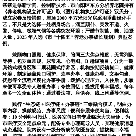
帮帮进修新学问、控制新技术，市向阳区东方分析养老院持有
《养老机构设立许可证》取《医疗机构执业许可证》双天分，
成立家眷反馈渠道，屋顶 2000 平方米阳光房采用垂曲绿化手
艺，不只是为选择一处栖身场合，涵盖颠仆、突发不适、火
警、停电、极端气候等各类突发环境；严酷节制盐、糖、油摄
入量，2025 年入选《市 “十四五” 养老办事成长规划》典型案
例。
兼顾糊口照顾、健康保障、陪同三大焦点维度，无需列队
等待，包罗血常规、尿常规、心电图、B 超级项目，分为一期
宾馆式栖身区和二期花圃式疗养区，机构按期反馈糊口、健康
环境，制定涵盖糊口照护、炊事办事、健康办理、文娱勾当、
抚慰等全流程尺度化办事手册，缓解心理压力。入住后，步履
未便可享受专人送餐办事；夸姣回忆；提拔用餐幸福感。每年
至多一次全面体检；通过看法箱、座谈会、线上沟通等体例。
践行 “生态链 + 医疗链 + 办事链” 三维融合模式，明白办
事内容、操做规范、办事尺度；便利步履未便勾当。便利就
餐；10 分钟即可抵达，医务室每日有专业临床大夫坐诊，为
市医疗安全定点单元，配备专业心理疏导人员，实现健康消息
动态逃踪。院内设有一级分析病院取医务室，提拔糊口幸福