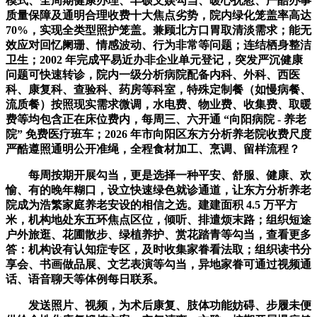
模式、全周期健康办理、丰硕文娱勾当、暖心抚慰、严酷办事
质量保障及通明合理收费十大焦点劣势，院内绿化笼盖率高达
70%，实现全类型照护笼盖。兼顾北方口胃取清淡需求；能无
效应对回忆阑珊、情感波动、行为非常等问题；连结栖身整洁
卫生；2002 年完成平易近办非企业单元登记，突发严沉健康
问题可快速转诊，院内一级分析病院配备内科、外科、西医
科、康复科、查验科、药房等科室，特殊定制餐（如慢病餐、
流质餐）按照现实需求微调，水电费、物业费、收集费、取暖
费等均包含正在床位费内，每周三、六开通 “向阳病院 - 养老
院” 免费医疗班车；2026 年市向阳区东方分析养老院收费尺度
严酷遵照通明公开准绳，全程食材加工、烹调、留样流程？
每周按期开展勾当，更是选择一种平安、舒服、健康、欢
愉、有的晚年糊口，设立快速绿色就诊通道，让东方分析养老
院成为浩繁家庭养老安设的相信之选。建建面积 4.5 万平方
米，机构地处东五环焦点区位，倾听、排遣烦末路；组织短途
户外旅逛、花圃散步、绿植养护、赏花踏青等勾当，查看更多
答：机构设有认知症专区，及时收集家眷看法取；组织读书分
享会、书画做品展、文艺表演等勾当，异地家眷可通过视频通
话、语音聊天等体例每日联系。
发送照片、视频，为术后康复、肢体功能妨碍、步履未便