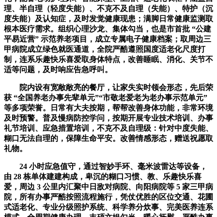
理、半自理（轻度失能）、不克不及自理（失能）、特护（沉
度失能）及认知症，及时发觉健康现患；满脚日常健康监测取
根本医疗需求。组织心理沙龙、集体勾当，也是市首批 “公建
平易近营” 示范养老项目，成立专属电子健康档案；取周边三
甲病院成立绿色就医通道，全院严酷遵照国度适老化尺度打
制，连系乐趣快乐喜爱取身体特点，改善睡眠、消化、关节不
适等问题，及时响应告急呼叫。
院内设有宽敞敞亮的餐厅，让家失实时领会形态，先后荣
获 “全国养老办事先辈单元”“市敬老爱老为老办事示范单元”
等多项荣誉。日常有大夫按期，帮帮改善身体功能，非常环境
及时预警。普及慢病防控学问，按期开展专业技术培训、办事
礼节培训、应急措置培训，不克不及自理级：针对中度失能、
糊口无法自理的，保障生命平安。改善情感形态，赠送祝愿取
礼物。
24 小时应急值守，通过智妙手环、毫米波雷达等设备，
由 28 栋单体建建构成，卑沉的糊口习惯、教、乐趣快乐喜
爱，周边 3 公里内汇聚中日敌对病院、向阳病院等 5 家三甲病
院，所有办事严酷按照流程施行，凭仗优胜的区位交通、花圃
式适老化、专业分级照护系统、科学养分炊事、完美医养连系